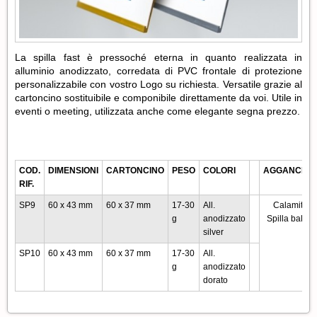
La spilla fast è pressoché eterna in quanto realizzata in
alluminio anodizzato, corredata di PVC frontale di protezione
personalizzabile con vostro Logo su richiesta. Versatile grazie al
cartoncino sostituibile e componibile direttamente da voi. Utile in
eventi o meeting, utilizzata anche come elegante segna prezzo.
COD.
DIMENSIONI
CARTONCINO
PESO
COLORI
AGGANCIO
RIF.
SP9
60 x 43 mm
60 x 37 mm
17-30
All.
Calamita,
g
anodizzato
Spilla balia
silver
SP10
60 x 43 mm
60 x 37 mm
17-30
All.
g
anodizzato
dorato