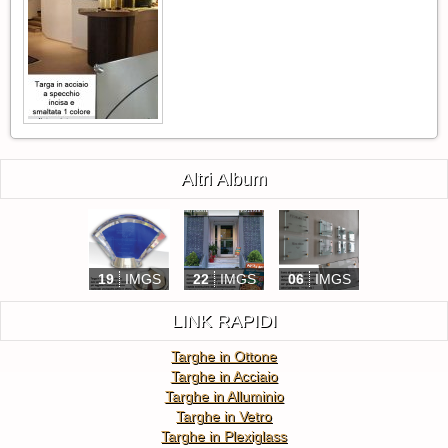
Altri Album
19
IMGS
22
IMGS
06
IMGS
LINK RAPIDI
Targhe in Ottone
Targhe in Acciaio
Targhe in Alluminio
Targhe in Vetro
Targhe in Plexiglass